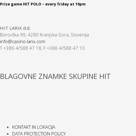
Prize game HIT POLO – every friday at 10pm
HIT LARIX d.d.
Borovška 99, 4280 Kranjska Gora, Slovenija
info@casino-larix.com
T +386 4/588 47 18, F +386 4/588 47 10
BLAGOVNE ZNAMKE SKUPINE HIT
KONTAKT IN LOKACIJA
DATA PROTECTION POLICY