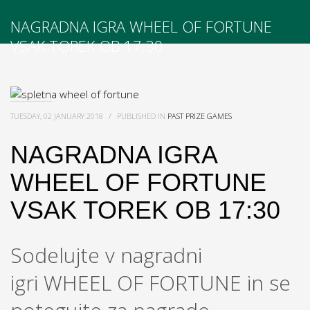
NAGRADNA IGRA WHEEL OF FORTUNE
VSAK TOREK OB 17:30
TUESDAY, 02 JANUARY 2018
/
PUBLISHED IN
PAST PRIZE GAMES
NAGRADNA IGRA
WHEEL OF FORTUNE
VSAK TOREK OB 17:30
Sodelujte v nagradni
igri WHEEL OF FORTUNE in se