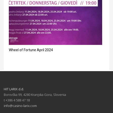
Wheel of Fortune April 2024
HIT LARIX d.d.
Borovška 99, 4280 Kranjska Gora, Slovenia
t +386 4 588 47 18
info@casino-larix.com