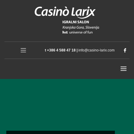
t +386 4 588 47 18 |
info@casino-larix.com