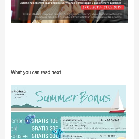
What you can read next