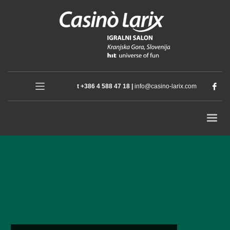
t +386 4 588 47 18 |
info@casino-larix.com