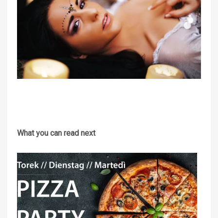
What you can read next