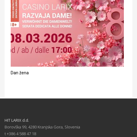
Dan žena
HIT LARIX d.d.
Borovška 99, 4280 Kranjska Gora, Slovenia
t +386 4 588 47 18