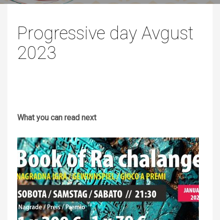
Progressive day Avgust
2023
What you can read next