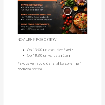
NOV URNIK POGOSTITEV!
Ob 19:00 uri exclusive člani *
Ob 19:30 uri vsi ostali člani
*Exclusive in gold člane lahko spremlja 1
dodatna oseba.