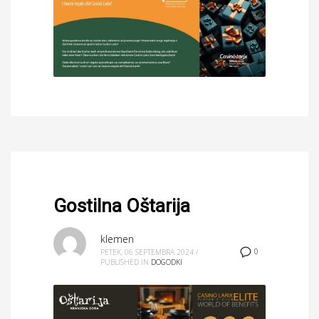
Gostilna Oštarija
klemen
0
PETEK, 06 SEPTEMBRA 2024
/
PUBLISHED IN
DOGODKI