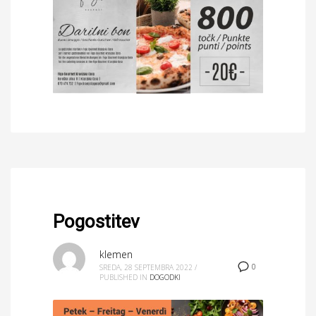
Pogostitev
klemen
0
SREDA, 28 SEPTEMBRA 2022
/
PUBLISHED IN
DOGODKI