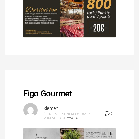
Figo Gourmet
klemen
0
ČETRTEK, 05 SEPTEMBRA 2024
/
PUBLISHED IN
DOGODKI