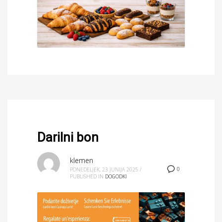
Darilni bon
klemen
0
PONEDELJEK, 23 JUNIJA 2025
/
PUBLISHED IN
DOGODKI