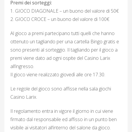
Premi dei sorteggi:
1. GIOCO DIAGONALE – un buono del valore di 50€
2. GIOCO CROCE – un buono del valore di 100€
Al gioco a premi partecipano tutti quelli che hanno
ottenuto un tagliando per una cartella Bingo gratis e
sono presenti al sorteggio. Il tagliando per il gioco a
premi viene dato ad ogni ospite del Casino Larix
all’ingresso.
Il gioco viene realizzato giovedì alle ore 17.30.
Le regole del gioco sono affisse nella sala giochi
Casino Larix.
Il regolamento entra in vigore il giorno in cui viene
firmato dal responsabile ed affisso in un punto ben
visibile ai visitatori all’interno del salone da gioco.