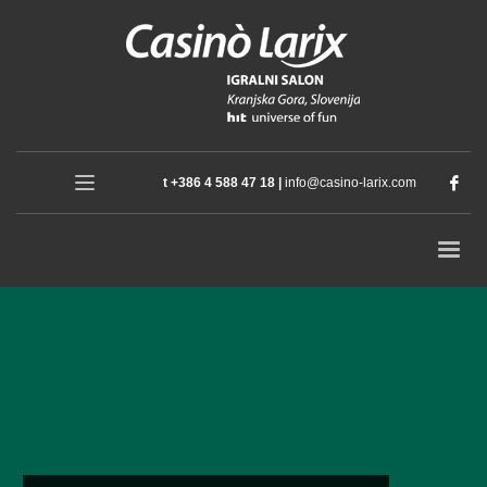
t +386 4 588 47 18 |
info@casino-larix.com