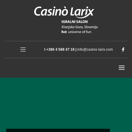
t +386 4 588 47 18 |
info@casino-larix.com