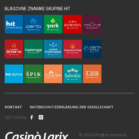
BLAGOVNE ZNAMKE SKUPINE HIT
KONTAKT
DATENSCHUTZERKLÄRUNG DER GESELLSCHAFT
GET SOCIAL
© 2024 All rights reserved.