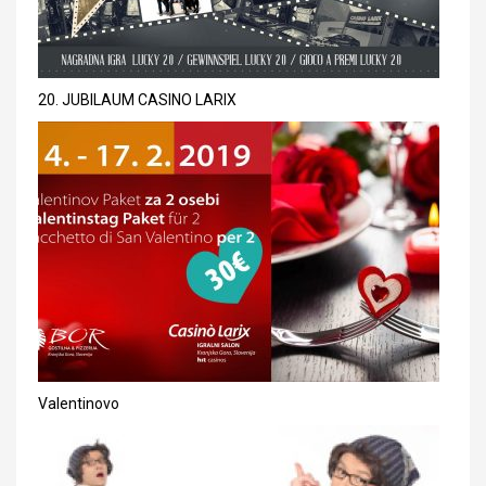
20. JUBILAUM CASINO LARIX
Valentinovo