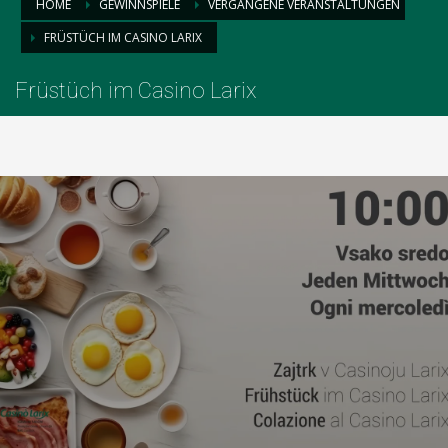
HOME
GEWINNSPIELE
VERGANGENE VERANSTALTUNGEN
FRÜSTÜCH IM CASINO LARIX
Früstüch im Casino Larix