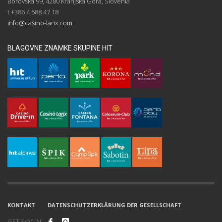
Borovška 99, 4280 Kranjska Gora, Slovenia
t +386 4 588 47 18
info@casino-larix.com
BLAGOVNE ZNAMKE SKUPINE HIT
KONTAKT
DATENSCHUTZERKLÄRUNG DER GESELLSCHAFT
GET SOCIAL