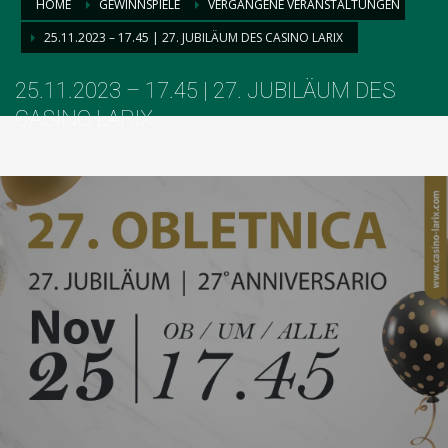
HOME
GEWINNSPIELE
VERGANGENE VERANSTALTUNGEN
25.11.2023 – 17.45 | 27. JUBILÄUM DES CASINO LARIX
25.11.2023 – 17.45 | 27. JUBILÄUM DES
CASINO LARIX